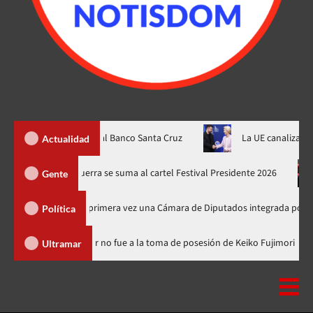
lificación “AA-” al Banco Santa Cruz
La UE canaliza otros $1.400
Actualidad
iones
Juan Luis Guerra se suma al cartel Festival Presidente 2
Gente
 elegirá por primera vez una Cámara de Diputados integrada por 170 legislad
Política
inicana
Luis Abinader no fue a la toma de posesión de Keiko F
Ultramar