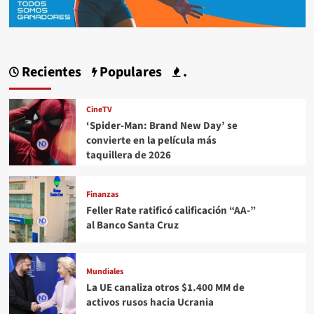
Recientes
Populares
.
CineTV
‘Spider-Man: Brand New Day’ se
convierte en la película más
taquillera de 2026
Finanzas
Feller Rate ratificó calificación “AA-”
al Banco Santa Cruz
Mundiales
La UE canaliza otros $1.400 MM de
activos rusos hacia Ucrania