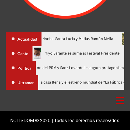
os nuevas provincias: Santa Lucía y Matías Ramón Mella
Dólar 
Actualidad
 ahora en nuevo horario
Yiyo Sarante se suma al Festival Pres
Gente
 Organización del PRM y Sanz Lovatón le augura protagonismo político
Política
stival celebra 15 años con una gala a casa llena y el estreno mundial de “
Ultramar
NOTISDOM © 2020 | Todos los derechos reservados.