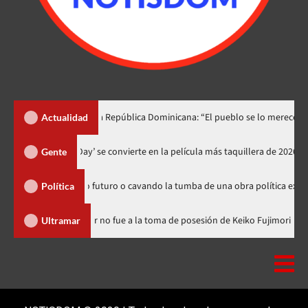
o lo dedica a República Dominicana: “El pueblo se lo merece”
«
Actualidad
‘Spider-Man: Brand New Day’ se convierte en la película más taquill
Gente
sembrando futuro o cavando la tumba de una obra política exitosa”
Política
minicana
Luis Abinader no fue a la toma de posesión de Keiko 
Ultramar