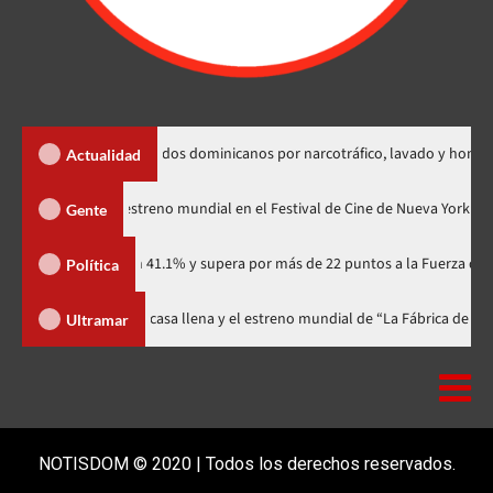
 extradición de dos dominicanos por narcotráfico, lavado y homicidio
Actualidad
dzilla Minus Zero» tendrá su estreno mundial en el Festival de Cine de Nue
Gente
rtidario con 41.1% y supera por más de 22 puntos a la Fuerza del Pueblo
Política
al celebra 15 años con una gala a casa llena y el estreno mundial de “La F
Ultramar
NOTISDOM © 2020 | Todos los derechos reservados.