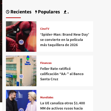
Recientes
Populares
.
CineTV
‘Spider-Man: Brand New Day’
se convierte en la película
más taquillera de 2026
Finanzas
Feller Rate ratificó
calificación “AA-” al Banco
Santa Cruz
Mundiales
La UE canaliza otros $1.400
MM de activos rusos hacia