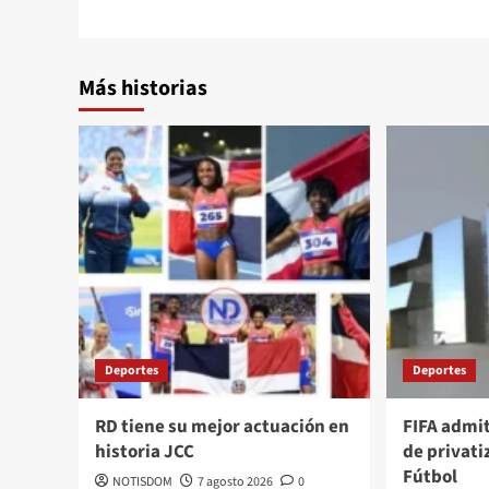
Más historias
Deportes
Deportes
RD tiene su mejor actuación en
FIFA admi
historia JCC
de privati
Fútbol
NOTISDOM
7 agosto 2026
0