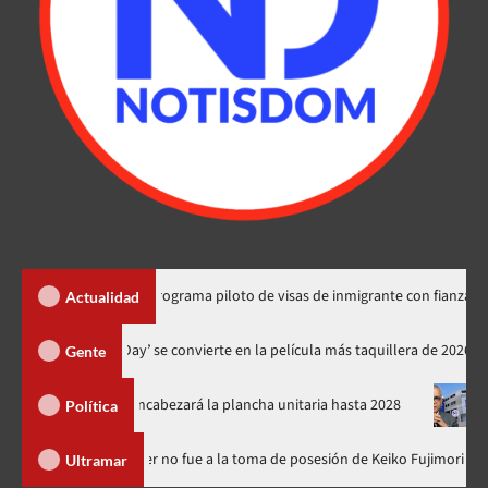
do explica programa piloto de visas de inmigrante con fianza en RD
Actualidad
‘Spider-Man: Brand New Day’ se convierte en la película más taquill
Gente
l PRM y encabezará la plancha unitaria hasta 2028
Carlos Gabr
Política
ominicana
Luis Abinader no fue a la toma de posesión de Keiko
Ultramar