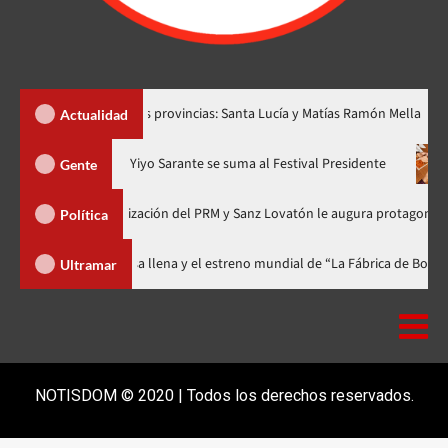
ear dos nuevas provincias: Santa Lucía y Matías Ramón Mella
D
Actualidad
ra en nuevo horario
Yiyo Sarante se suma al Festival President
Gente
a de Organización del PRM y Sanz Lovatón le augura protagonismo político
Política
l celebra 15 años con una gala a casa llena y el estreno mundial de “La Fá
Ultramar
NOTISDOM © 2020 | Todos los derechos reservados.