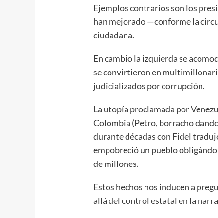
Ejemplos contrarios son los presi
han mejorado —conforme la circun
ciudadana.
En cambio la izquierda se acomodó
se convirtieron en multimillonari
judicializados por corrupción.
La utopía proclamada por Venezue
Colombia (Petro, borracho dando 
durante décadas con Fidel tradujo 
empobreció un pueblo obligándolo
de millones.
Estos hechos nos inducen a preg
allá del control estatal en la narr