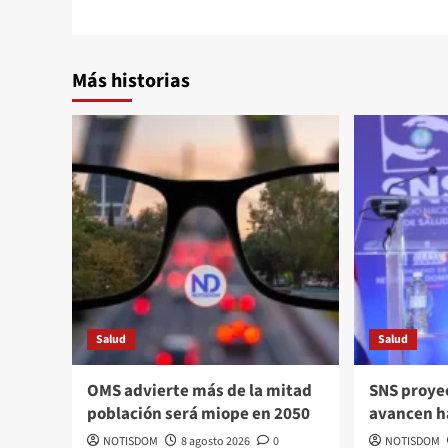
Más historias
Salud
Salud
OMS advierte más de la mitad
SNS proye
población será miope en 2050
avancen h
NOTISDOM
8 agosto 2026
0
NOTISDOM