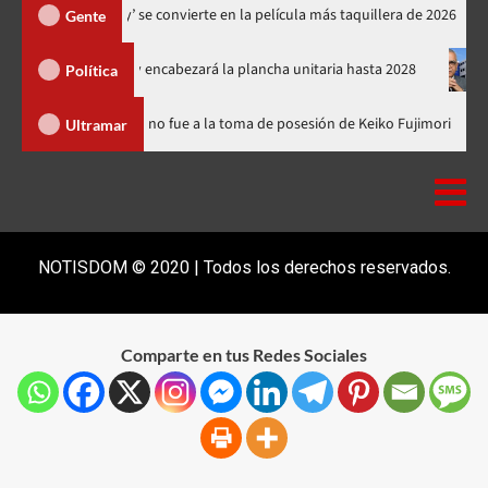
‘Spider-Man: Brand New Day’ se convierte en la película más taquillera
Gente
á el PRM y encabezará la plancha unitaria hasta 2028
Carlos G
Política
nicana
Luis Abinader no fue a la toma de posesión de Keiko Fu
Ultramar
NOTISDOM © 2020 | Todos los derechos reservados.
Comparte en tus Redes Sociales