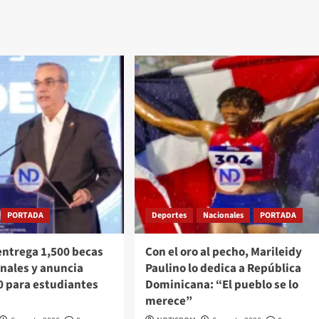
PORTADA
Deportes
Nacionales
PORTADA
entrega 1,500 becas
Con el oro al pecho, Marileidy
nales y anuncia
Paulino lo dedica a República
0 para estudiantes
Dominicana: “El pueblo se lo
merece”