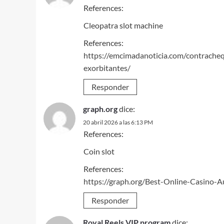
References:
Cleopatra slot machine
References:
https://emcimadanoticia.com/contrache
exorbitantes/
Responder
graph.org
dice:
20 abril 2026 a las 6:13 PM
References:
Coin slot
References:
https://graph.org/Best-Online-Casino-
Responder
Royal Reels VIP program
dice: