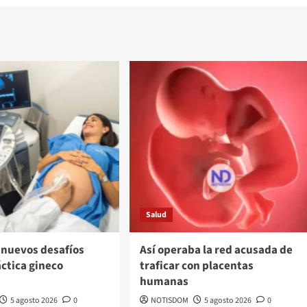
Salud
 nuevos desafíos
Así operaba la red acusada de
áctica gineco
traficar con placentas
a
humanas
5 agosto 2026
0
NOTISDOM
5 agosto 2026
0