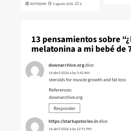
NOTISDOM
5 agosto 2026
0
13 pensamientos sobre “
¿
melatonina a mi bebé de 
downarchive.org
dice:
14 abril 2026 a las 5:42 AM
steroids for muscle growth and fat loss
References:
downarchive.org
Responder
https://startupstories.in
dice:
16 abril 2026 a las 12:51 PM