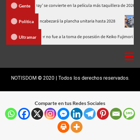
‘Spider-Man: Brand New Day’ se convierte en la película más taquille
Gente
l PRM y encabezará la plancha unitaria hasta 2028
Carlos Gabr
Política
minicana
Luis Abinader no fue a la toma de posesión de Keiko 
Ultramar
NOTISDOM © 2020 | Todos los derechos reservados.
Comparte en tus Redes Sociales