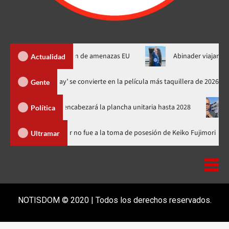
de Ormuz al fin de amenazas EU
Abinader viajará a Colombia a 
Actualidad
‘Spider-Man: Brand New Day’ se convierte en la película más taquille
Gente
el PRM y encabezará la plancha unitaria hasta 2028
Carlos Gab
Política
minicana
Luis Abinader no fue a la toma de posesión de Keiko 
Ultramar
NOTISDOM © 2020 | Todos los derechos reservados.