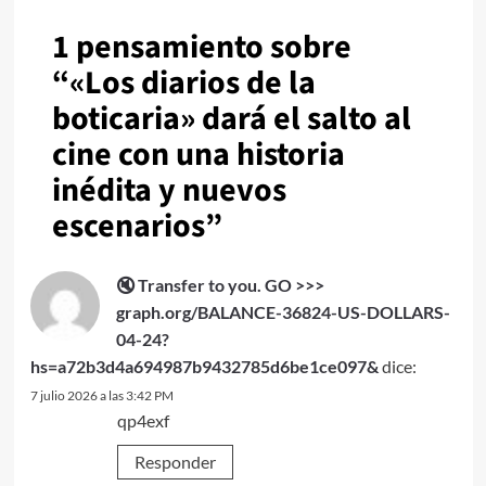
1 pensamiento sobre
“
«Los diarios de la
boticaria» dará el salto al
cine con una historia
inédita y nuevos
escenarios
”
🔇 Transfer to you. GO >>>
graph.org/BALANCE-36824-US-DOLLARS-
04-24?
hs=a72b3d4a694987b9432785d6be1ce097&
dice:
7 julio 2026 a las 3:42 PM
qp4exf
Responder