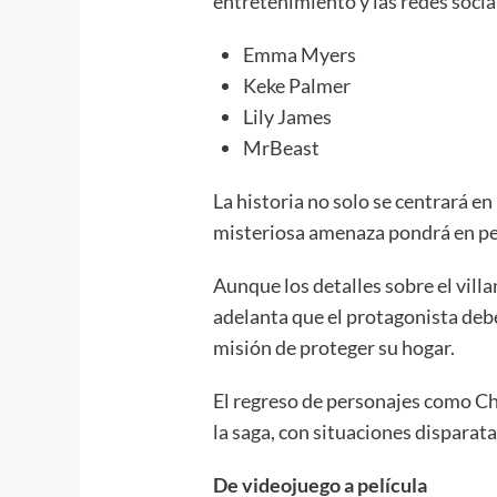
entretenimiento y las redes social
Emma Myers
Keke Palmer
Lily James
MrBeast
La historia no solo se centrará en
misteriosa amenaza pondrá en pe
Aunque los detalles sobre el vill
adelanta que el protagonista debe
misión de proteger su hogar.
El regreso de personajes como Ch
la saga, con situaciones disparat
De videojuego a película