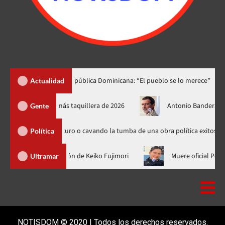
 dedica a República Dominicana: “El pueblo se lo merece”
«¡Qué
Actualidad
 Day’ se convierte en la película más taquillera de 2026
Anton
Gente
rando futuro o cavando la tumba de una obra política exitosa”
Política
Abinader no fue a la toma de posesión de Keiko Fujimori
Muere
Ultramar
NOTISDOM © 2020 | Todos los derechos reservados.