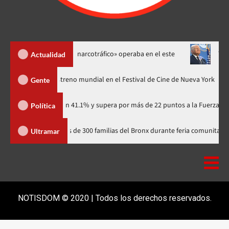
esmantelan «red narcotráfico» operaba en el este
Trump asegu
Actualidad
dzilla Minus Zero» tendrá su estreno mundial en el Festival de Cine de Nue
Gente
rtidario con 41.1% y supera por más de 22 puntos a la Fuerza del Pueblo
Política
Yudelka Tapia acerca recursos a más de 300 familias del Bronx durante feria
Ultramar
NOTISDOM © 2020 | Todos los derechos reservados.