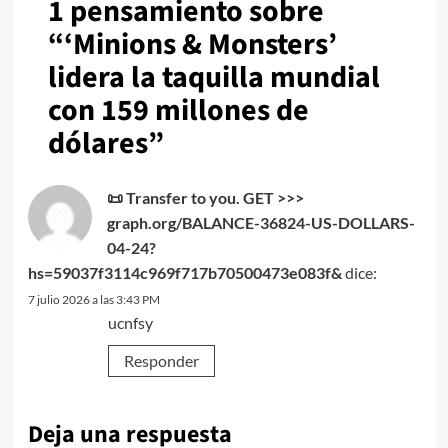
1 pensamiento sobre
“
‘Minions & Monsters’
lidera la taquilla mundial
con 159 millones de
dólares
”
📜 Transfer to you. GET >>>
graph.org/BALANCE-36824-US-DOLLARS-
04-24?
hs=59037f3114c969f717b70500473e083f&
dice:
7 julio 2026 a las 3:43 PM
ucnfsy
Responder
Deja una respuesta