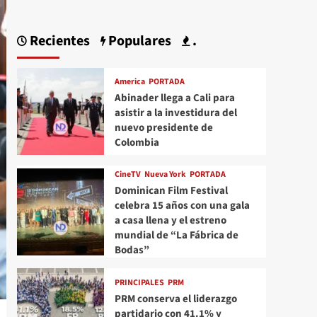
Recientes
Populares
.
America
PORTADA
Abinader llega a Cali para
asistir a la investidura del
nuevo presidente de
Colombia
CineTV
Nueva York
PORTADA
Dominican Film Festival
celebra 15 años con una gala
a casa llena y el estreno
mundial de “La Fábrica de
Bodas”
PRINCIPALES
PRM
PRM conserva el liderazgo
partidario con 41.1% y