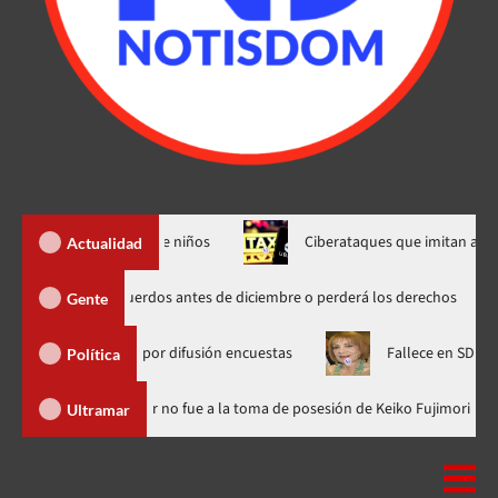
ista el interés de niños
Ciberataques que imitan aerolíneas
Actualidad
ave: Warner Bros. debe cerrar acuerdos antes de diciembre o perderá los de
Gente
ACD Media por difusión encuestas
Fallece en SD la abogada Ma
Política
inicana
Luis Abinader no fue a la toma de posesión de Keiko 
Ultramar