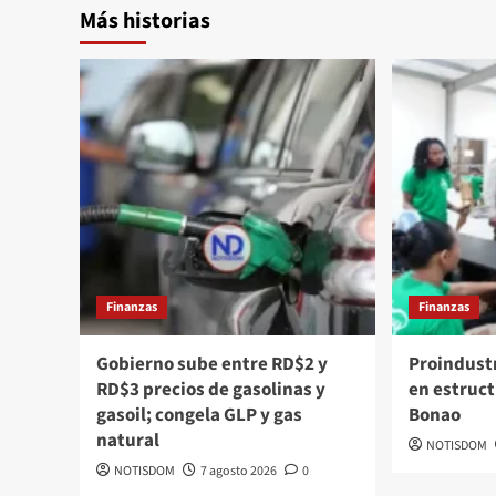
Más historias
Finanzas
Finanzas
Gobierno sube entre RD$2 y
Proindust
RD$3 precios de gasolinas y
en estruc
gasoil; congela GLP y gas
Bonao
natural
NOTISDOM
NOTISDOM
7 agosto 2026
0