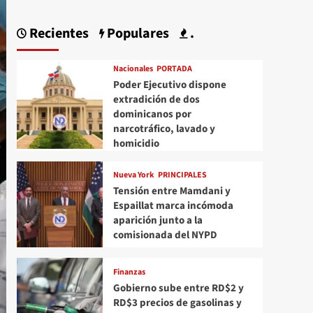
Recientes
Populares
.
Nacionales
PORTADA
Poder Ejecutivo dispone
extradición de dos
dominicanos por
narcotráfico, lavado y
homicidio
Nueva York
PRINCIPALES
Tensión entre Mamdani y
Espaillat marca incómoda
aparición junto a la
comisionada del NYPD
Finanzas
Gobierno sube entre RD$2 y
RD$3 precios de gasolinas y