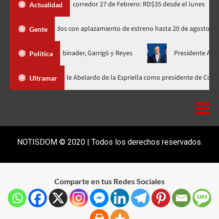
integrada en corredor 27 de Febrero: RD$35 desde el lunes
Ede
Actualidad
ados rusos de Spider-Man indignados con aplazamiento de estreno hasta 20
Gente
icada con Abinader, Garrigó y Reyes
Presidente Abinader, Hipól
Política
Abinader participa en la investidura de Abelardo de la Espriella como pre
Ultramar
NOTISDOM © 2020 | Todos los derechos reservados.
Comparte en tus Redes Sociales