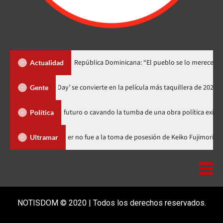
o lo dedica a República Dominicana: “El pueblo se lo merece”
«
Actualidad
‘Spider-Man: Brand New Day’ se convierte en la película más taquill
Gente
embrando futuro o cavando la tumba de una obra política exitosa”
Política
ominicana
Luis Abinader no fue a la toma de posesión de Keiko
Ultramar
NOTISDOM © 2020 | Todos los derechos reservados.