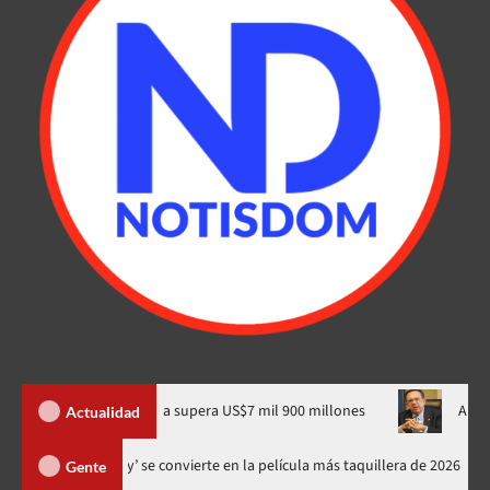
ial en Dominicana supera US$7 mil 900 millones
Albizu destaca
Actualidad
‘Spider-Man: Brand New Day’ se convierte en la película más taquillera
Gente