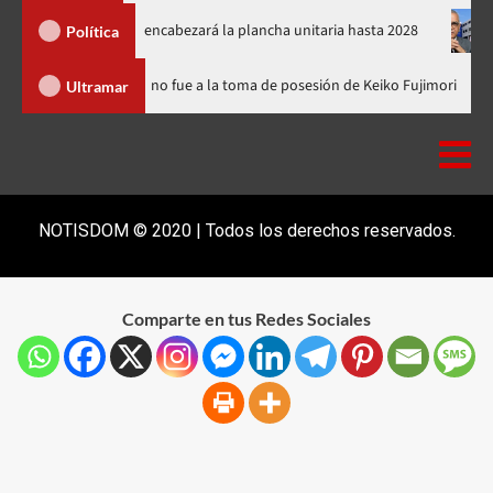
 el PRM y encabezará la plancha unitaria hasta 2028
Carlos Ga
Política
nicana
Luis Abinader no fue a la toma de posesión de Keiko Fu
Ultramar
NOTISDOM © 2020 | Todos los derechos reservados.
Comparte en tus Redes Sociales