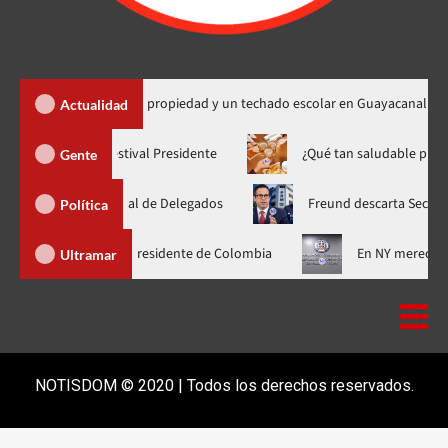
450 títulos de propiedad y un techado escolar en Guayacanal
Actualidad
Yiyo Sarante se suma al Festival Presidente
¿Qué tan sal
Gente
lea Nacional de Delegados
Freund descarta Secretaría de Org
Política
a asistir a la investidura del nuevo presidente de Colombia
En
Ultramar
NOTISDOM © 2020 | Todos los derechos reservados.