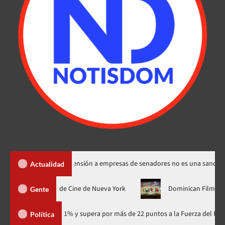
antos dice suspensión a empresas de senadores no es una sanción
Actualidad
su estreno mundial en el Festival de Cine de Nueva York
Domin
Gente
io con 41.1% y supera por más de 22 puntos a la Fuerza del Pueblo
Política