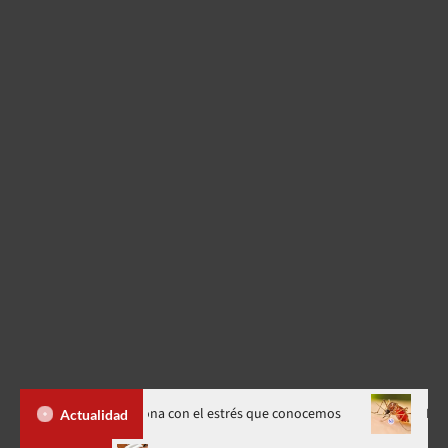
 cómo se relaciona con el estrés que conocemos
Dengue sube a 
Actualidad