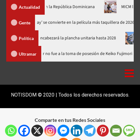
iberseguridad en la República Dominicana
MICM llevará «Ruta
Actualidad
‘Spider-Man: Brand New Day’ se convierte en la película más taquille
Gente
el PRM y encabezará la plancha unitaria hasta 2028
Carlos Gab
Política
inicana
Luis Abinader no fue a la toma de posesión de Keiko F
Ultramar
NOTISDOM © 2020 | Todos los derechos reservados.
Comparte en tus Redes Sociales