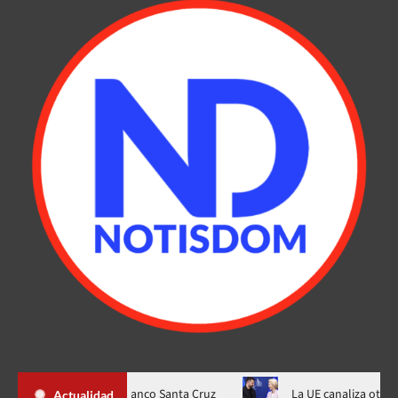
ación “AA-” al Banco Santa Cruz
La UE canaliza otros $1.400 MM 
Actualidad