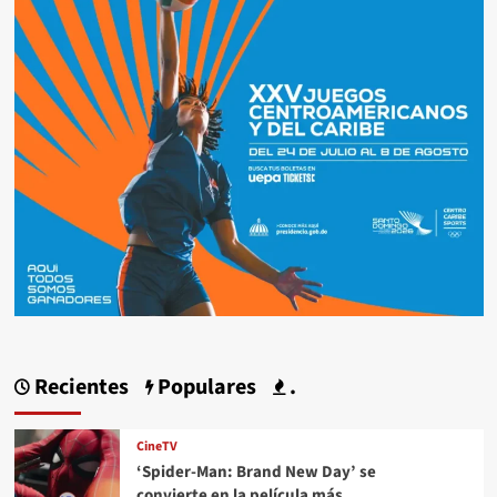
Recientes
Populares
.
CineTV
‘Spider-Man: Brand New Day’ se
convierte en la película más