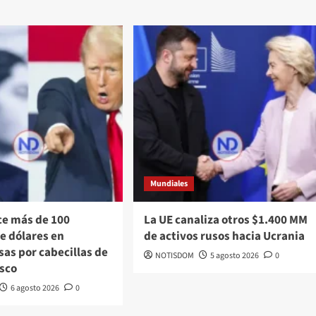
Mundiales
ce más de 100
La UE canaliza otros $1.400 MM
e dólares en
de activos rusos hacia Ucrania
as por cabecillas de
NOTISDOM
5 agosto 2026
0
isco
6 agosto 2026
0