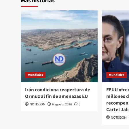
Más historias
Mundiales
Mundiales
Irán condiciona reapertura de
EEUU ofre
Ormuz al fin de amenazas EU
millones d
recompens
NOTISDOM
6 agosto 2026
0
Cartel Jal
NOTISDOM