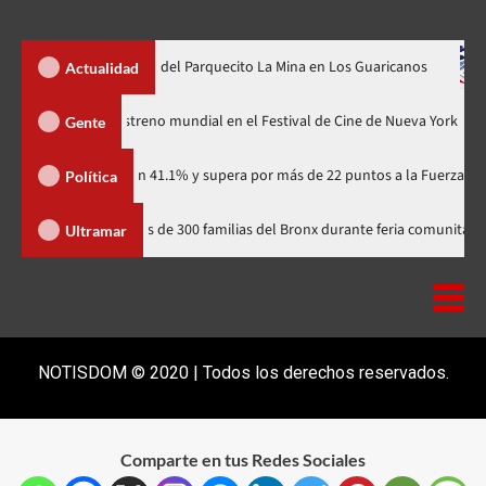
remozamiento del Parquecito La Mina en Los Guaricanos
EU a
Actualidad
odzilla Minus Zero» tendrá su estreno mundial en el Festival de Cine de Nu
Gente
rtidario con 41.1% y supera por más de 22 puntos a la Fuerza del Pueblo
Política
Yudelka Tapia acerca recursos a más de 300 familias del Bronx durante feria
Ultramar
NOTISDOM © 2020 | Todos los derechos reservados.
Comparte en tus Redes Sociales