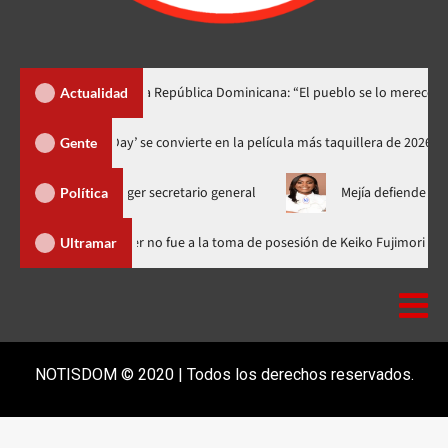
o lo dedica a República Dominicana: “El pueblo se lo merece”
Actualidad
‘Spider-Man: Brand New Day’ se convierte en la película más taquille
Gente
para escoger secretario general
Mejía defiende consenso PRM 
Política
minicana
Luis Abinader no fue a la toma de posesión de Keiko 
Ultramar
NOTISDOM © 2020 | Todos los derechos reservados.