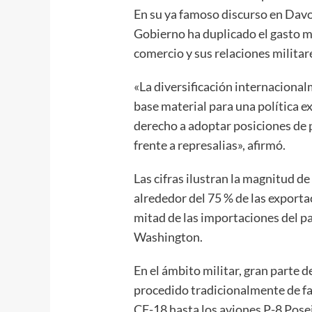
En su ya famoso discurso en Davo
Gobierno ha duplicado el gasto mi
comercio y sus relaciones militar
«La diversificación internacional
base material para una política e
derecho a adoptar posiciones de p
frente a represalias», afirmó.
Las cifras ilustran la magnitud d
alrededor del 75 % de las exporta
mitad de las importaciones del pa
Washington.
En el ámbito militar, gran parte 
procedido tradicionalmente de fa
CF-18 hasta los aviones P-8 Pose