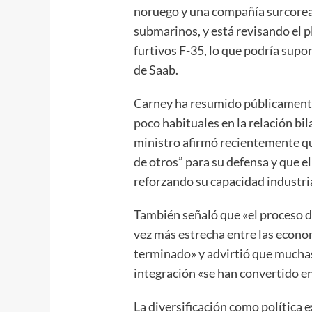
noruego y una compañía surcorean
submarinos, y está revisando el 
furtivos F-35, lo que podría sup
de Saab.
Carney ha resumido públicamente
poco habituales en la relación bi
ministro afirmó recientemente q
de otros” para su defensa y que el
reforzando su capacidad industrial
También señaló que «el proceso 
vez más estrecha entre las econ
terminado» y advirtió que muchas
integración «se han convertido en
La diversificación como política e