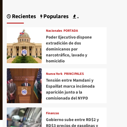
Recientes
Populares
.
Nacionales
PORTADA
Poder Ejecutivo dispone
extradición de dos
dominicanos por
narcotráfico, lavado y
homicidio
Nueva York
PRINCIPALES
Tensión entre Mamdani y
Espaillat marca incómoda
aparición junto a la
comisionada del NYPD
Finanzas
Gobierno sube entre RD$2 y
RD$3 precios de gasolinas y