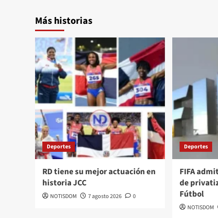
Más historias
Deportes
Deportes
RD tiene su mejor actuación en
FIFA admi
historia JCC
de privati
Fútbol
NOTISDOM
7 agosto 2026
0
NOTISDOM