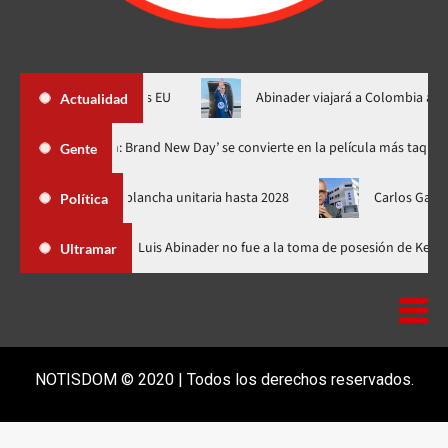
in de amenazas EU
Abinader viajará a Colombia a toma posesión
Actualidad
rechos
‘Spider-Man: Brand New Day’ se convierte en la películ
Gente
bezará la plancha unitaria hasta 2028
Carlos Gabriel al PRM: 
Política
República Dominicana
Luis Abinader no fue a la toma de posesi
Ultramar
NOTISDOM © 2020 | Todos los derechos reservados.