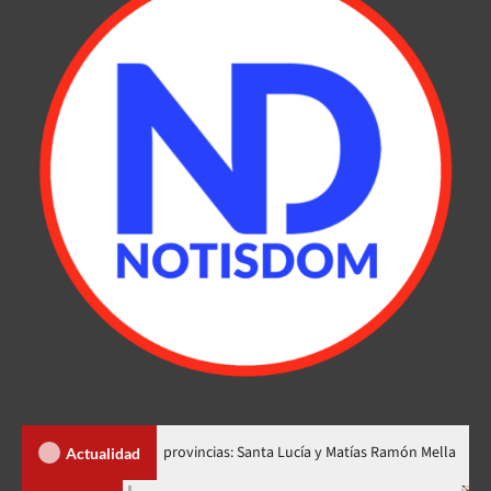
r dos nuevas provincias: Santa Lucía y Matías Ramón Mella
Dól
Actualidad