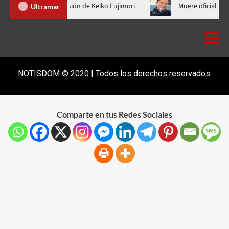
Abinader no fue a la toma de posesión de Keiko Fujimori
Muere 
Ultramar
NOTISDOM © 2020 | Todos los derechos reservados.
Comparte en tus Redes Sociales