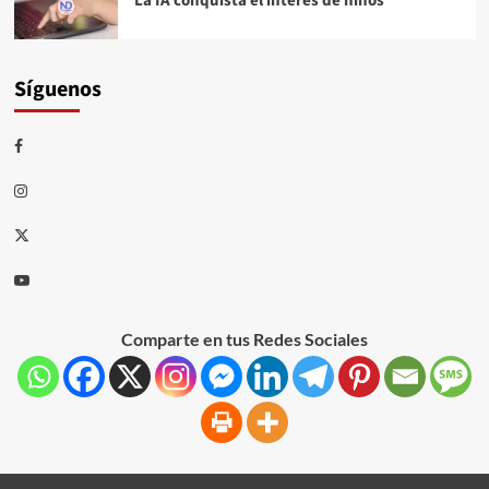
La IA conquista el interés de niños
Síguenos
Comparte en tus Redes Sociales