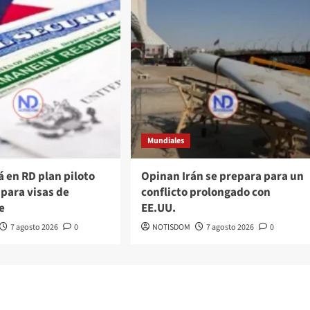
Mundiales
á en RD plan piloto
Opinan Irán se prepara para un
 para visas de
conflicto prolongado con
e
EE.UU.
7 agosto 2026
0
NOTISDOM
7 agosto 2026
0