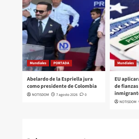
Mundiales
PORTADA
Mundiales
Abelardo de la Espriella jura
EU aplicar
como presidente de Colombia
de fianzas
inmigrant
NOTISDOM
7 agosto 2026
0
NOTISDOM