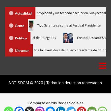
450 títulos de propiedad y un techado escolar en Guayacanal
Actualidad
 ahora en nuevo horario
Yiyo Sarante se suma al Festival Presi
Gente
lea Nacional de Delegados
Freund descarta Secretaría de Org
Política
Abinader llega a Cali para asistir a la investidura del nuevo presiden
Ultramar
NOTISDOM © 2020 | Todos los derechos reservados.
Comparte en tus Redes Sociales