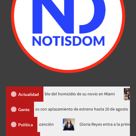
eclara culpable del homicidio de su novio en Miami
El presid
Actualidad
os rusos de Spider-Man indignados con aplazamiento de estreno hasta 20 d
Gente
 Deligne Ascención
Gloria Reyes entra a la primera línea de 
Política