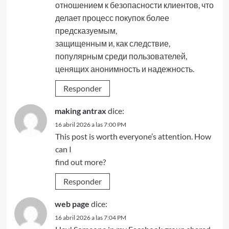
отношением к безопасности клиентов, что
делает процесс покупок более
предсказуемым,
защищенным и, как следствие,
популярным среди пользователей,
ценящих анонимность и надежность.
Responder
making antrax
dice:
16 abril 2026 a las 7:00 PM
This post is worth everyone’s attention. How
can I
find out more?
Responder
web page
dice:
16 abril 2026 a las 7:04 PM