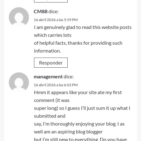
CM88
dice:
16 abril 2026 a las 5:59 PM
I am genuinely glad to read this website posts
which carries lots
of helpful facts, thanks for providing such
information.
Responder
management
dice:
16 abril 2026 a las 6:02 PM
Hmm it appears like your site ate my first
comment (it was
super long) so I guess I’ll just sum it up what I
submitted and
say, I’m thoroughly enjoying your blog. I as
well am an aspiring blog blogger
but I’m still new to everything. Do you have