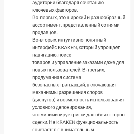
аудитории благодаря сочетанию
ключевых факторов.
Во-первых, это широкий и разнообразный
ассортимент, представленный сотнями
продавцов.
Во-вторых, интуитивно понятный
интерфейс KRAKEN, который упрощает
навигацию, поиск
товаров и управление заказами даже для
новых пользователей. В-третьих,
продуманная система
безопасных транзакций, включающая
механизмы разрешения споров
(диспутов) и возможность использования
условного депонирования,
что минимизирует риски для обеих сторон
сделки. На KRAKEN функциональность
сочетается с внимательным