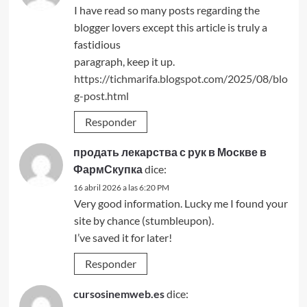
I have read so many posts regarding the
blogger lovers except this article is truly a
fastidious
paragraph, keep it up.
https://tichmarifa.blogspot.com/2025/08/blo
g-post.html
Responder
продать лекарства с рук в Москве в
ФармСкупка
dice:
16 abril 2026 a las 6:20 PM
Very good information. Lucky me I found your
site by chance (stumbleupon).
I’ve saved it for later!
Responder
cursosinemweb.es
dice: