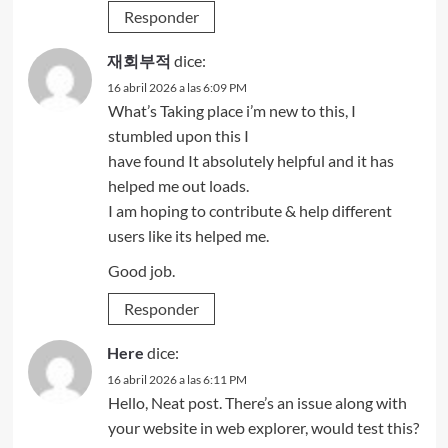
Responder
재회부적
dice:
16 abril 2026 a las 6:09 PM
What’s Taking place i’m new to this, I
stumbled upon this I
have found It absolutely helpful and it has
helped me out loads.
I am hoping to contribute & help different
users like its helped me.
Good job.
Responder
Here
dice:
16 abril 2026 a las 6:11 PM
Hello, Neat post. There’s an issue along with
your website in web explorer, would test this?