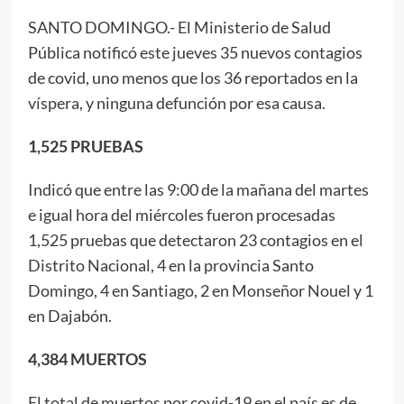
SANTO DOMINGO.- El Ministerio de Salud
Pública notificó este jueves 35 nuevos contagios
de covid, uno menos que los 36 reportados en la
víspera, y ninguna defunción por esa causa.
1,525 PRUEBAS
Indicó que entre las 9:00 de la mañana del martes
e igual hora del miércoles fueron procesadas
1,525 pruebas que detectaron 23 contagios en el
Distrito Nacional, 4 en la provincia Santo
Domingo, 4 en Santiago, 2 en Monseñor Nouel y 1
en Dajabón.
4,384 MUERTOS
El total de muertos por covid-19 en el país es de