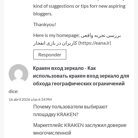
kind of sսggestions or tips forr new aspiring
bloggers.
Thankyou!
Here is my homepage; بررسی تجربه واقعی
کاربران در بازی انفجار (
https://eana.ir
)
Responder
Кракен вход зеркало - Как
использовать кракен вход зеркало для
обхода географических ограничений
dice:
16 abril 2026 a las 6:54 PM
Почему пользователи выбирают
площадку KRAKEN?
Маркетплейс KRAKEN заслужил доверие
многочисленной