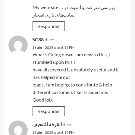
My web-site …
بررسی سرعت و امنیت در
سایت‌های بازی انفجار
Responder
SC88
dice:
16 abril 2026 a las 6:15 PM
What’s Going down i am new to this, I
stumbled upon this I
have discovered It absolutely useful and it
has helped me out
loads. I am hoping to contribute & help
different customers like its aided me.
Good job.
Responder
القرفة للتنحيف
dice:
16 abril 2026 a las 6:19 PM