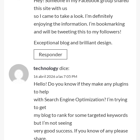
Hey! Someone in my Facebook group shared
this site with us
so I came to take a look. I’m definitely
enjoying the information. I’m bookmarking
and will be tweeting this to my followers!
Exceptional blog and brilliant design.
Responder
technology
dice:
16 abril 2026 a las 7:05 PM
Hello! Do you know if they make any plugins
to help
with Search Engine Optimization? I’m trying
to get
my blog to rank for some targeted keywords
but I’m not seeing
very good success. If you know of any please
share.