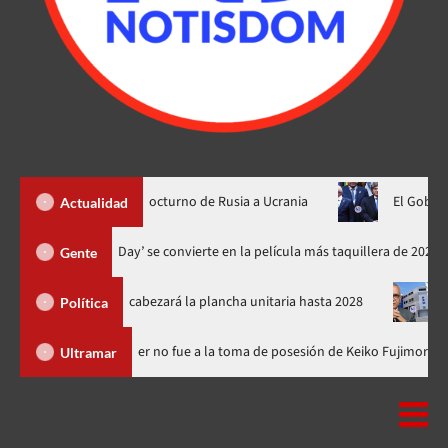
ja otro ataque nocturno de Rusia a Ucrania
El Gobierno de Bra
Actualidad
‘Spider-Man: Brand New Day’ se convierte en la película más taquill
Gente
l PRM y encabezará la plancha unitaria hasta 2028
Carlos Gabr
Política
minicana
Luis Abinader no fue a la toma de posesión de Keiko 
Ultramar