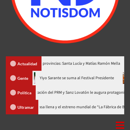
r dos nuevas provincias: Santa Lucía y Matías Ramón Mella
Dó
Actualidad
ora en nuevo horario
Yiyo Sarante se suma al Festival Preside
Gente
 de Organización del PRM y Sanz Lovatón le augura protagonismo político
Política
val celebra 15 años con una gala a casa llena y el estreno mundial de “La F
Ultramar