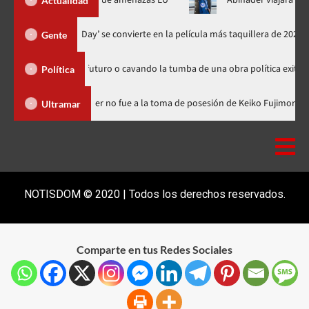
 Ormuz al fin de amenazas EU
Abinader viajará a Colombia a t
Actualidad
‘Spider-Man: Brand New Day’ se convierte en la película más taquill
Gente
embrando futuro o cavando la tumba de una obra política exitosa”
Política
ominicana
Luis Abinader no fue a la toma de posesión de Keiko
Ultramar
NOTISDOM © 2020 | Todos los derechos reservados.
Comparte en tus Redes Sociales