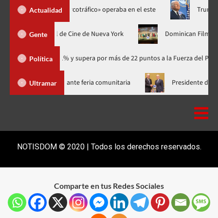
ntelan «red narcotráfico» operaba en el este
Trump asegura q
Actualidad
u estreno mundial en el Festival de Cine de Nueva York
Domini
Gente
io con 41.1% y supera por más de 22 puntos a la Fuerza del Pueblo
Política
a más de 300 familias del Bronx durante feria comunitaria
Pre
Ultramar
NOTISDOM © 2020 | Todos los derechos reservados.
Comparte en tus Redes Sociales