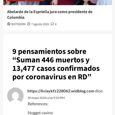
Abelardo de la Espriella jura como presidente de
Colombia
NOTISDOM
7 agosto 2026
0
9 pensamientos sobre
“
Suman 446 muertos y
13,477 casos confirmados
por coronavirus en RD
”
https://liviaykfz228062.widblog.com
dice:
30 mayo 2026 a las 9:03 PM
References:
Nugget casino