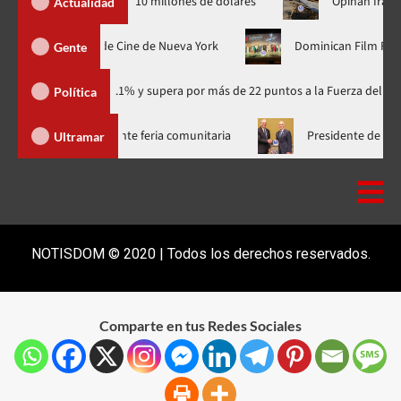
 Yankees por 10 millones de dólares
Opinan Irán se prepara
Actualidad
 estreno mundial en el Festival de Cine de Nueva York
Dominic
Gente
ario con 41.1% y supera por más de 22 puntos a la Fuerza del Pueblo
Política
 más de 300 familias del Bronx durante feria comunitaria
Pres
Ultramar
NOTISDOM © 2020 | Todos los derechos reservados.
Comparte en tus Redes Sociales